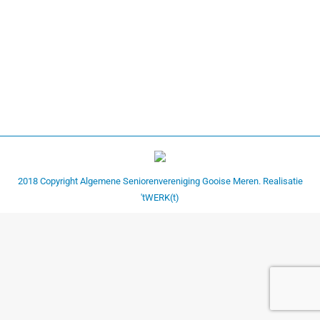
Busdagtocht 8 oktober 2020
busdagtocht 8 oktober 2020
Door
bart
13 december 2020
2018 Copyright Algemene Seniorenvereniging Gooise Meren. Realisatie
'tWERK(t)