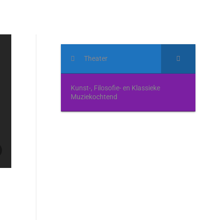
Theater
Kunst-, Filosofie- en Klassieke
Muziekochtend
IMG_4614