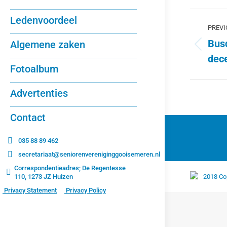
Alb
Ledenvoordeel
PREVI
navi
Bus
Algemene zaken
Previ
dec
album
Fotoalbum
Advertenties
Contact
035 88 89 462
secretariaat@seniorenvereniginggooisemeren.nl
Correspondentieadres; De Regentesse
110, 1273 JZ Huizen
2018 Co
Privacy Statement
Privacy Policy