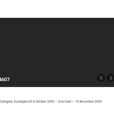
4607
Category:
busdagtocht 8 oktober 2020
Door
bart
13 december 2020