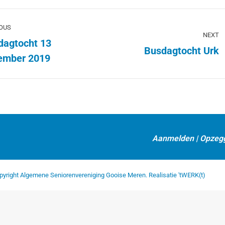
um
OUS
NEXT
gation
dagtocht 13
Busdagtocht Urk
ous
Next
ember 2019
:
album:
Aanmelden
|
Opzeg
pyright Algemene Seniorenvereniging Gooise Meren. Realisatie
'tWERK(t)