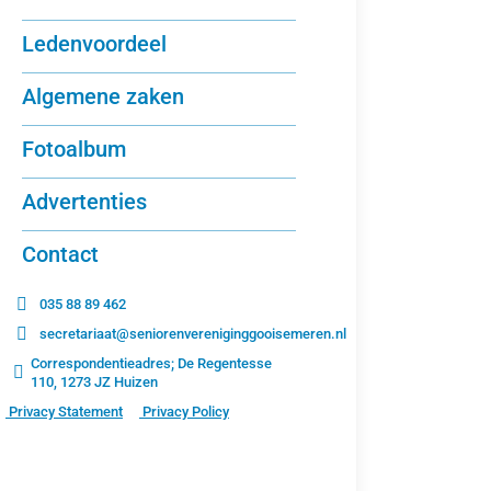
Ledenvoordeel
Algemene zaken
Fotoalbum
Advertenties
Contact
035 88 89 462
secretariaat@seniorenvereniginggooisemeren.nl
Correspondentieadres; De Regentesse
110, 1273 JZ Huizen
Privacy Statement
Privacy Policy
Vakan
vakanti