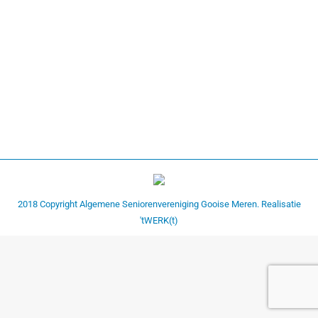
Vakantie Duitsland 2018
vakantie 2018
Door
bart
9 augustus 2018
2018 Copyright Algemene Seniorenvereniging Gooise Meren. Realisatie
'tWERK(t)