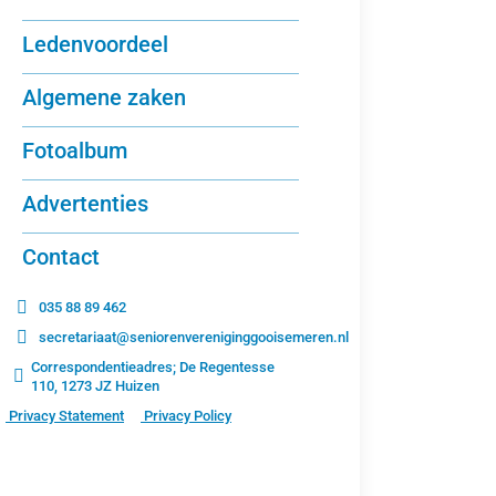
Ledenvoordeel
Algemene zaken
Fotoalbum
Advertenties
Contact
035 88 89 462
secretariaat@seniorenvereniginggooisemeren.nl
Correspondentieadres; De Regentesse
110, 1273 JZ Huizen
Privacy Statement
Privacy Policy
Vakantie Duitsland 2016
Vakanties
Door
bart
4 augustus 2017
Laat een reactie achte