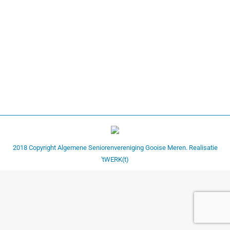
Vakantie Duitsland 2018
vakantie D 2018
Door
bart
9 augustus 2018
2018 Copyright Algemene Seniorenvereniging Gooise Meren. Realisatie
'tWERK(t)