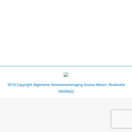
Vakantie Duitsland 2019
duitsland 2019
Door
bart
5 juli 2019
2018 Copyright Algemene Seniorenvereniging Gooise Meren. Realisatie
'tWERK(t)