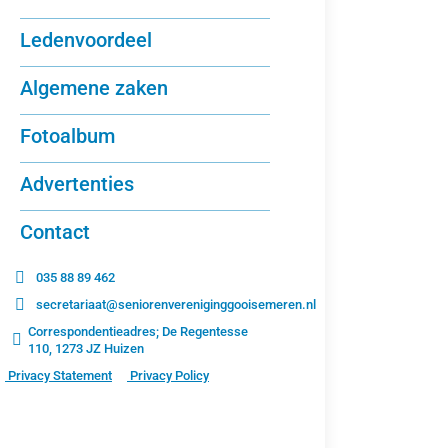
Ledenvoordeel
Algemene zaken
Fotoalbum
Advertenties
Contact
035 88 89 462
secretariaat@seniorenvereniginggooisemeren.nl
Correspondentieadres; De Regentesse
Busd
110, 1273 JZ Huizen
busdagt
Privacy Statement
Privacy Policy