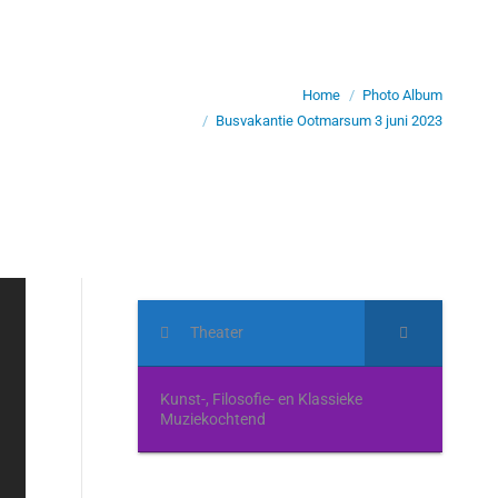
Je bent hier:
Home
Photo Album
Busvakantie Ootmarsum 3 juni 2023
Theater
Kunst-, Filosofie- en Klassieke
Muziekochtend